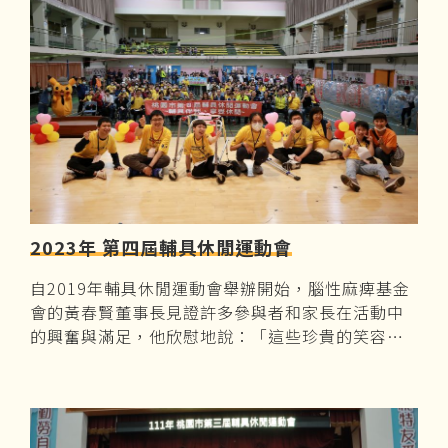
2023年 第四屆輔具休閒運動會
自2019年輔具休閒運動會舉辦開始，腦性麻痺基金
會的黃春賢董事長見證許多參與者和家長在活動中
的興奮與滿足，他欣慰地說：「這些珍貴的笑容支
持我們持續舉辦這類活動，鼓勵身障者多多運動，
希望帶給他們運動的無窮樂趣。」而輔具運動會的
概念亦成功反映大眾對此的關心與重視，推動特殊
教育法修正案的通過，提供特教學生一個友善的教