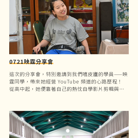
0721映霆分享會
這次的分享會，特別邀請到我們嘻皮廬的學員——映
霆同學，帶來她經營 YouTube 頻道的心路歷程！
從高中起，她便靠著自己的熱忱自學影片剪輯與上
架技巧，一步一腳印，現在頻道已經累積超過 50 部
精彩的影片囉！