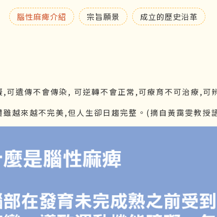
腦性麻痺介紹
宗旨願景
成立的歷史沿革
,可遺傳不會傳染, 可逆轉不會正常,可療育不可治療,可
體雖越來越不完美,但人生卻日趨完整。(摘自黃靄雯教授語