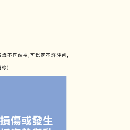
辨識不容歧視,可鑑定不許評判,
錄)