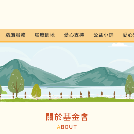
腦麻服務
腦麻園地
愛心支持
公益小舖
愛心
關於基金會
A
BOUT