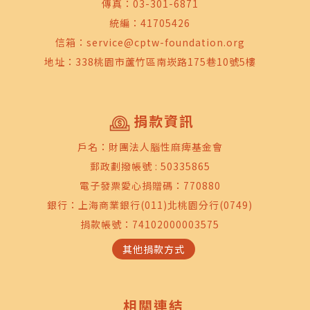
傳真：03-301-6871
統編：41705426
信箱：
service@cptw-foundation.org
地址：338桃園市蘆竹區南崁路175巷10號5樓
捐款資訊
戶名：財團法人腦性麻痺基金會
郵政劃撥帳號 : 50335865
電子發票愛心捐贈碼：770880
銀行：上海商業銀行(011)北桃園分行(0749)
捐款帳號：74102000003575
其他捐款方式
相關連結